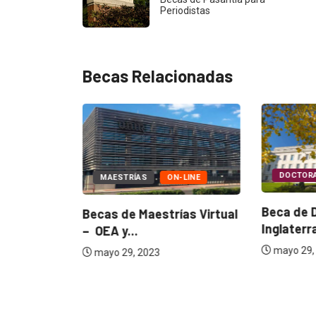
Periodistas
Becas Relacionadas
DOCTOR
MAESTRÍAS
ON-LINE
Beca de 
Becas de Maestrías Virtual
Inglaterra
– OEA y...
ICIL
 LA
mayo 29,
mayo 29, 2023
4