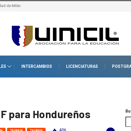
la escuela
Lausana – epfl, Suiza
LES
INTERCAMBIOS
LICENCIATURAS
POSTGR
DF para Hondureños
Bu
406
AN
TAIWAN
TAIWAN