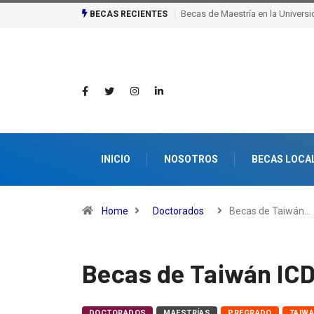
Becas de Maestría en la Universidad de Milán
Becas de excelencia de 
BECAS RECIENTES
Politécnica Federal de 
INICIO
NOSOTROS
BECAS LOCA
Home
Doctorados
Becas de Taiwán…
Becas de Taiwán IC
DOCTORADOS
MAESTRÍAS
PREGRADO
TAIW