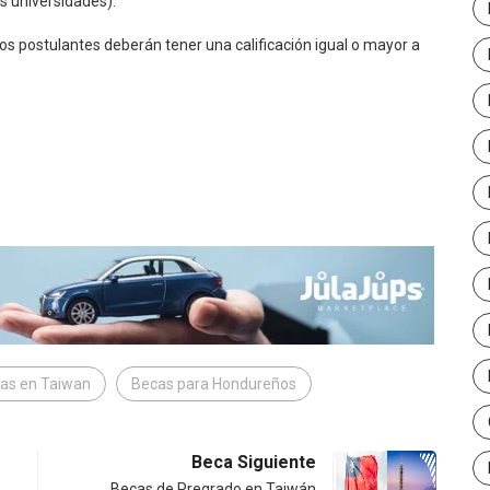
s universidades).
os postulantes deberán tener una calificación igual o mayor a
as en Taiwan
Becas para Hondureños
Beca Siguiente
Becas de Pregrado en Taiwán