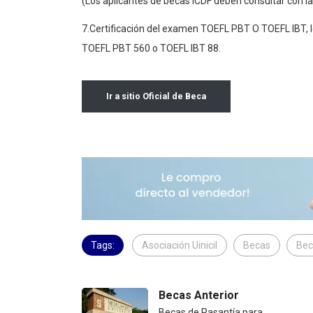
(Los aplicantes de becas ICDF deben consultar con la
7.Certificación del examen TOEFL PBT O TOEFL IBT, l
TOEFL PBT 560 o TOEFL IBT 88.
Ir a sitio Oficial de Beca
Tags:
Asociación Uinicil
Becas
Bec
Becas Anterior
Becas de Pasantía para