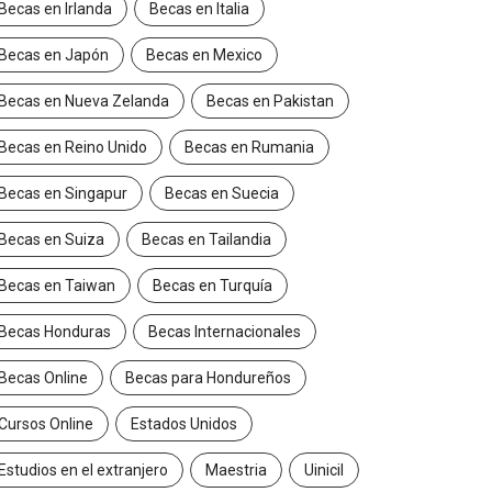
Becas en Irlanda
Becas en Italia
Becas en Japón
Becas en Mexico
Becas en Nueva Zelanda
Becas en Pakistan
Becas en Reino Unido
Becas en Rumania
Becas en Singapur
Becas en Suecia
Becas en Suiza
Becas en Tailandia
Becas en Taiwan
Becas en Turquía
Becas Honduras
Becas Internacionales
Becas Online
Becas para Hondureños
Cursos Online
Estados Unidos
Estudios en el extranjero
Maestria
Uinicil