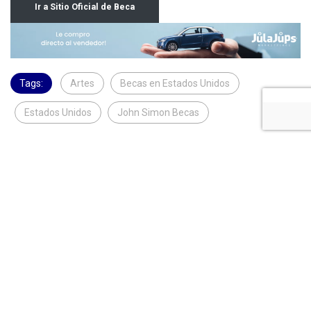
Ir a Sitio Oficial de Beca
Tags:
Artes
Becas en Estados Unidos
Estados Unidos
John Simon Becas
Becas Anterior
Beca Siguiente
BECAS DE CAPACITACIÓN
Programa de Intercambio
TÉCNICA EN EL CENTER
Global de Pregrado –
FOR…
Global UGRAD