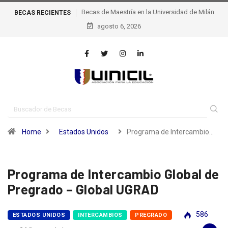
BECAS
Becas de excelencia de la escuela Politécnica Federal
RECIENTES
agosto 6, 2026
de Lausana – epfl, Suiza
Home
Estados Unidos
Programa de Intercambio…
Programa de Intercambio Global de
Pregrado – Global UGRAD
586
ESTADOS UNIDOS
INTERCAMBIOS
PREGRADO