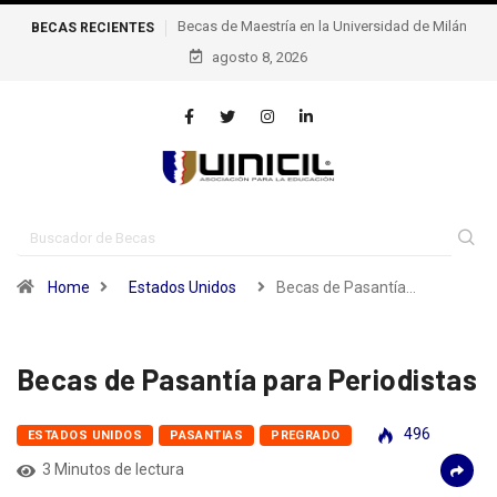
 Maestría en la Universidad de Milán
Becas de excelencia de la escuela
BECAS RECIENTES
agosto 8, 2026
Politécnica Federal de Lausana – epfl, S
Home
Estados Unidos
Becas de Pasantía…
Becas de Pasantía para Periodistas
496
ESTADOS UNIDOS
PASANTIAS
PREGRADO
3 Minutos de lectura