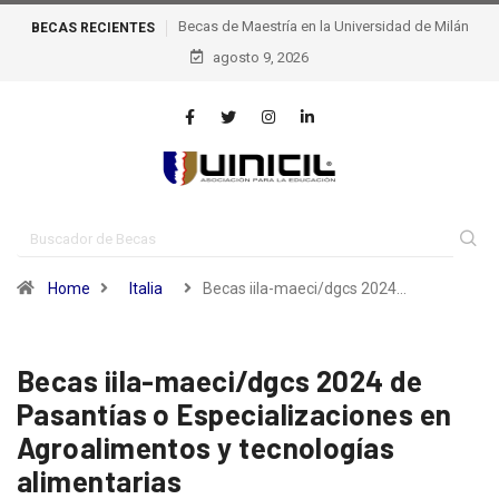
BECAS
Becas de excelencia de la escuela Politécnica Federal
RECIENTES
agosto 9, 2026
de Lausana – epfl, Suiza
Home
Italia
Becas iila-maeci/dgcs 2024…
Becas iila-maeci/dgcs 2024 de
Pasantías o Especializaciones en
Agroalimentos y tecnologías
alimentarias