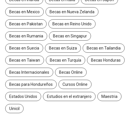
Becas en Mexico
Becas en Nueva Zelanda
Becas en Pakistan
Becas en Reino Unido
Becas en Rumania
Becas en Singapur
Becas en Suecia
Becas en Suiza
Becas en Tailandia
Becas en Taiwan
Becas en Turquía
Becas Honduras
Becas Internacionales
Becas Online
Becas para Hondureños
Cursos Online
Estados Unidos
Estudios en el extranjero
Maestria
Uinicil