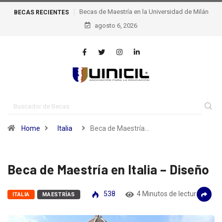
 en la Universidad de Milán
Becas de excelencia de la escuela
BECAS RECIENTES
Politécnica Federal de Lausana – epfl, Suiza
agosto 6, 2026
Home
Italia
Beca de Maestría…
Beca de Maestría en Italia – Diseño
538
4 Minutos de lectura
ITALIA
MAESTRÍAS