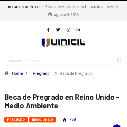
ía en la Universidad de Milán
Becas de excelencia de la escuela
BECAS RECIENTES
Politécnica Federal de Lausana – epfl, Suiza
agosto 9, 2026
Home
Pregrado
Beca de Pregrado…
Beca de Pregrado en Reino Unido –
Medio Ambiente
788
PREGRADO
REINO UNIDO