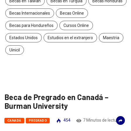
Becas en Taiwan
Becas en Turquía
Becas Honduras
Becas Internacionales
Becas Online
Becas para Hondureños
Cursos Online
Estados Unidos
Estudios en el extranjero
Maestria
Uinicil
Beca de Pregrado en Canadá –
Burman University
454
7 Minutos de lectura
CANADÁ
PREGRADO