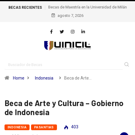
BECAS
Becas de excelencia de la escuela Politécnica Federal
RECIENTES
agosto 7, 2026
de Lausana – epfl, Suiza
Home
Indonesia
Beca de Arte…
Beca de Arte y Cultura – Gobierno
de Indonesia
403
INDONESIA
PASANTIAS