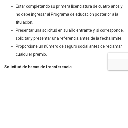
Estar completando su primera licenciatura de cuatro años y
no debe ingresar al Programa de educación posterior a la
titulación.
Presentar una solicitud en su año entrante y, si corresponde,
solicitar y presentar una referencia antes de la fecha límite.
Proporcione un número de seguro social antes de reclamar
cualquier premio.
Solicitud de becas de transferencia
Un estudiante debe registrarse y completar con éxito un
mínimo del 80% de la carga de cursos (12 créditos
excluyendo PLAR y créditos de auditoría) por período
durante el año escolar.
Si un estudiante se retira a menos del 80% de la carga de
cursos (12 créditos excluyendo PLAR y créditos de
auditoría), todas las becas de transferencia se revertirán