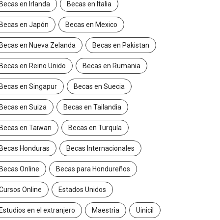
Becas en Irlanda
Becas en Italia
Becas en Japón
Becas en Mexico
Becas en Nueva Zelanda
Becas en Pakistan
Becas en Reino Unido
Becas en Rumania
Becas en Singapur
Becas en Suecia
Becas en Suiza
Becas en Tailandia
Becas en Taiwan
Becas en Turquía
Becas Honduras
Becas Internacionales
Becas Online
Becas para Hondureños
Cursos Online
Estados Unidos
Estudios en el extranjero
Maestria
Uinicil