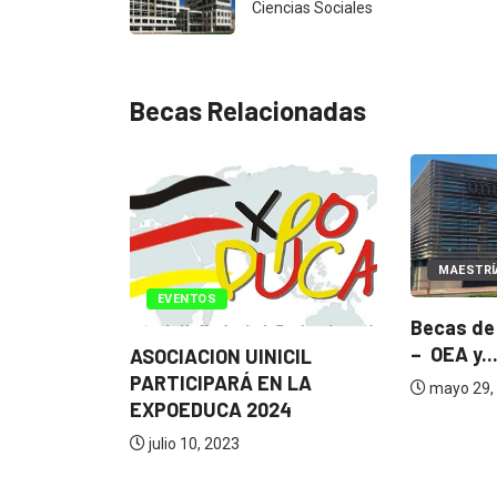
Ciencias Sociales
Becas Relacionadas
MAESTRÍAS
ON-LINE
EVENTOS
Becas de Maestrías Virtu
– OEA y...
ASOCIACION UINICIL
PARTICIPARÁ EN LA
mayo 29, 2023
EXPOEDUCA 2024
julio 10, 2023