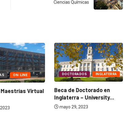
Ciencias Químicas
DOCTORADOS
INGLATERRA
EVENTOS
Beca de Doctorado en
al
Inglaterra – University...
ASOCIACION UINI
PARTICIPARÁ EN 
mayo 29, 2023
EXPOEDUCA 202
julio 10, 2023