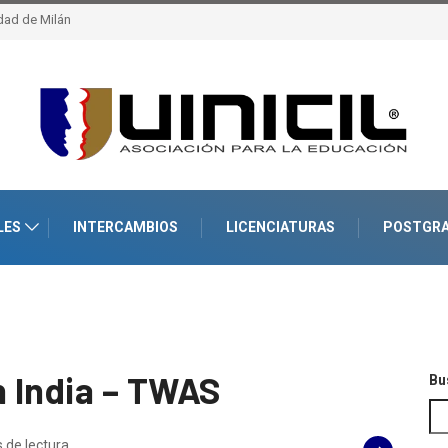
a Politécnica Federal de Lausana – epfl, Suiza
LES
INTERCAMBIOS
LICENCIATURAS
POSTGR
 India – TWAS
Bu
 de lectura