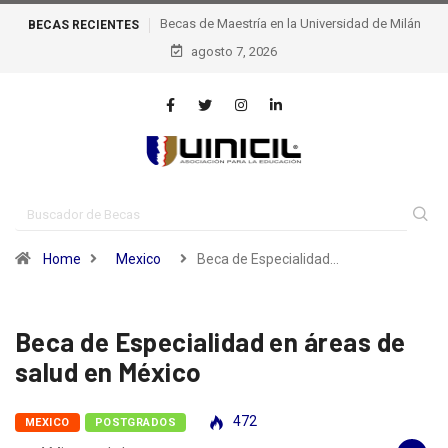
BECAS
Becas de excelencia de la escuela Politécnica Federal
RECIENTES
agosto 7, 2026
de Lausana – epfl, Suiza
Home
Mexico
Beca de Especialidad…
Beca de Especialidad en áreas de
salud en México
472
MEXICO
POSTGRADOS