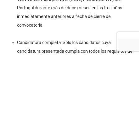
cabo su actividad principal (trabajo, estudios, etc.) en
Portugal durante más de doce meses en los tres años
inmediatamente anteriores a fecha de cierre de
convocatoria.
Candidatura completa: Solo los candidatos cuya
candidatura presentada cumpla con todos los requisitos de
la convocatoria podrán ser admitidos.
Para el programa de becas posdoctorales Junior Leader Incoming,
los candidatos que deseen incorporarse a universidades o centros
de investigación con acreditación de excelencia son elegibles.
El programa de becas de posdoctorado Junior Leader está
destinado a la contratación de investigadores excelentes, de
cualquier nacionalidad, que deseen continuar su carrera
investigadora en territorio español o portugués en las áreas de las