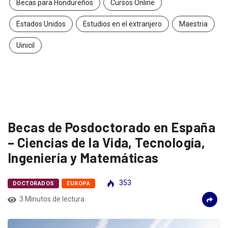
Becas para Hondureños
Cursos Online
Estados Unidos
Estudios en el extranjero
Maestria
Uinicil
Becas de Posdoctorado en España
– Ciencias de la Vida, Tecnología,
Ingeniería y Matemáticas
353
DOCTORADOS
EUROPA
3 Minutos de lectura