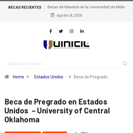
BECAS
Becas de excelencia de la escuela Politécnica Federal
RECIENTES
agosto 8, 2026
de Lausana – epfl, Suiza
Home
Estados Unidos
Beca de Pregrado…
Beca de Pregrado en Estados
Unidos – University of Central
Oklahoma