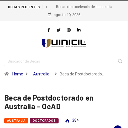
BECAS
Becas de excelencia de la escuela Politécnica Federal
RECIENTES
agosto 10, 2026
de Lausana – epfl, Suiza
Home
Australia
Beca de Postdoctorado…
Beca de Postdoctorado en
Australia – OeAD
384
AUSTRALIA
DOCTORADOS