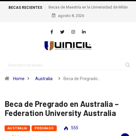
ría en la Universidad de Milán
Becas de excelencia de la escuela
BECAS RECIENTES
Politécnica Federal de Lausana – epfl, Suiza
agosto 8, 2026
Home
Australia
Beca de Pregrado…
Beca de Pregrado en Australia –
Federation University Australia
555
AUSTRALIA
PREGRADO