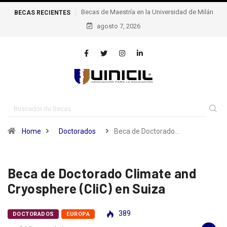
 Maestría en la Universidad de Milán
Becas de excelencia de la escuela
BECAS RECIENTES
agosto 7, 2026
Politécnica Federal de Lausana – epfl, S
Home
Doctorados
Beca de Doctorado…
Beca de Doctorado Climate and
Cryosphere (CliC) en Suiza
389
DOCTORADOS
EUROPA