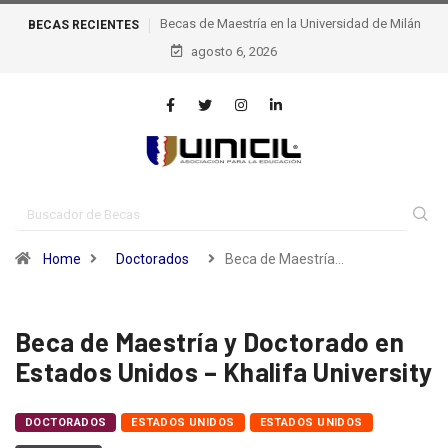
BECAS
Becas de excelencia de la escuela Politécnica Federal
RECIENTES
agosto 6, 2026
de Lausana – epfl, Suiza
Home
Doctorados
Beca de Maestría…
Beca de Maestría y Doctorado en
Estados Unidos – Khalifa University
DOCTORADOS
ESTADOS UNIDOS
ESTADOS UNIDOS