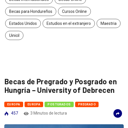
Becas Internacionales
Becas Online
Becas para Hondureños
Cursos Online
Estados Unidos
Estudios en el extranjero
Maestria
Uinicil
Becas de Pregrado y Posgrado en
Hungría – University of Debrecen
EUROPA
EUROPA
POSTGRADOS
PREGRADO
457
3 Minutos de lectura