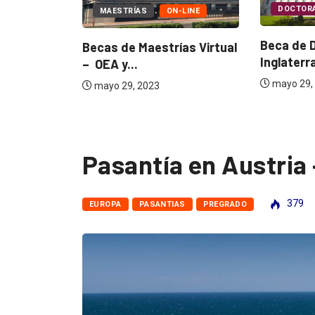
DOCTORADOS
INGLA
MAESTRÍAS
ON-LINE
Beca de Doctorado e
Becas de Maestrías Virtual
Inglaterra – University
– OEA y...
mayo 29, 2023
mayo 29, 2023
Pasantía en Austria
379
EUROPA
PASANTIAS
PREGRADO