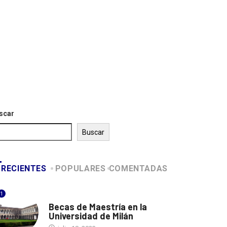
DOCTORADOS
INGLATERRA
ON-LINE
Escuel
– Cacao
Beca de Doctorado en
trías Virtual
Inglaterra – University...
mayo 
mayo 29, 2023
scar
Buscar
RECIENTES
POPULARES
COMENTADAS
1
ITALIA
Becas de Maestría en la
Universidad de Milán