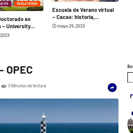
TERRA
MAESTRÍAS
Escuela de Verano virtual
– Cacao: historia,...
n
Becas de Maes
...
mayo 29, 2023
– OEA y...
mayo 29, 2023
 – OPEC
Bu
3 Minutos de lectura