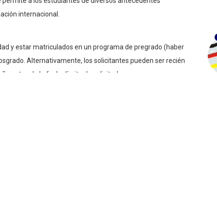
permite a los estudiantes de diversos antecedentes
ción internacional.
edad y estar matriculados en un programa de pregrado (haber
grado. Alternativamente, los solicitantes pueden ser recién
 antes de la fecha límite de solicitud.
dioma adicional (por ejemplo, francés, español, árabe) es una
 software estándar (Microsoft Office).
Fondo OPEP.
s del Fondo OPEP (integridad, empoderamiento, excelencia,