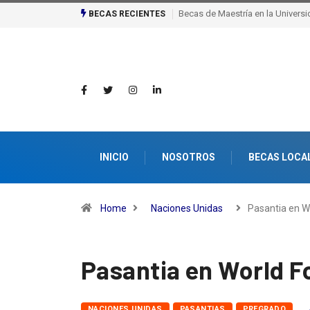
Becas de Maestría en la Universidad de Milán
Becas de excelencia de la es
BECAS RECIENTES
Politécnica Federal de Lausan
INICIO
NOSOTROS
BECAS LOCA
Home
Naciones Unidas
Pasantia en W
Pasantia en World 
NACIONES UNIDAS
PASANTIAS
PREGRADO