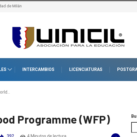
cuela
a – epfl, Suiza
LES
INTERCAMBIOS
LICENCIATURAS
POSTGR
orld…
Food Programme (WFP)
Bu
392
4 Minutos de lectura