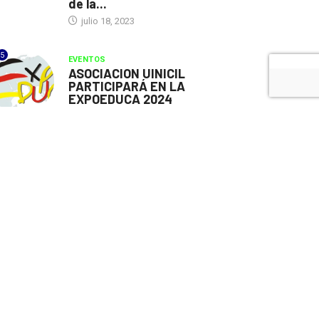
de la...
julio 18, 2023
5
EVENTOS
ASOCIACION UINICIL
PARTICIPARÁ EN LA
EXPOEDUCA 2024
julio 10, 2023
BUSCAR POR PAÍS O TEMA:
Asociación Uinicil
Becas
Becas en Alemania
Becas en América del Sur
Becas en Argentina
Becas en Australia
Becas en Bélgica
Becas en Canadá