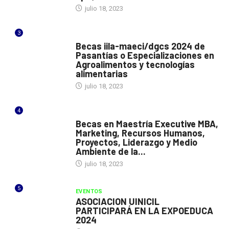
julio 18, 2023
3
ITALIA
Becas iila-maeci/dgcs 2024 de
Pasantías o Especializaciones en
Agroalimentos y tecnologías
alimentarias
julio 18, 2023
4
ESPAÑA
Becas en Maestría Executive MBA,
Marketing, Recursos Humanos,
Proyectos, Liderazgo y Medio
Ambiente de la...
julio 18, 2023
5
EVENTOS
ASOCIACION UINICIL
PARTICIPARÁ EN LA EXPOEDUCA
2024