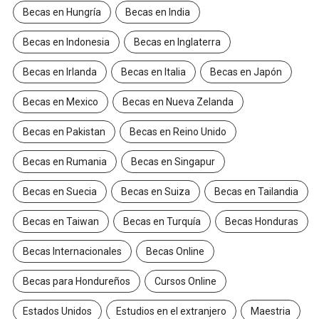
Becas en Hungría
Becas en India
Becas en Indonesia
Becas en Inglaterra
Becas en Irlanda
Becas en Italia
Becas en Japón
Becas en Mexico
Becas en Nueva Zelanda
Becas en Pakistan
Becas en Reino Unido
Becas en Rumania
Becas en Singapur
Becas en Suecia
Becas en Suiza
Becas en Tailandia
Becas en Taiwan
Becas en Turquía
Becas Honduras
Becas Internacionales
Becas Online
Becas para Hondureños
Cursos Online
Estados Unidos
Estudios en el extranjero
Maestria