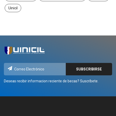
Uinicil
Deseas recibir informacion reciente de becas? Suscríbete.