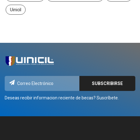
Uinicil
Deseas recibir informacion reciente de becas? Suscríbete.