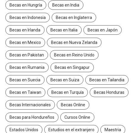
Becas en Hungría
Becas en India
Becas en Indonesia
Becas en Inglaterra
Becas en Irlanda
Becas en Italia
Becas en Japón
Becas en Mexico
Becas en Nueva Zelanda
Becas en Pakistan
Becas en Reino Unido
Becas en Rumania
Becas en Singapur
Becas en Suecia
Becas en Suiza
Becas en Tailandia
Becas en Taiwan
Becas en Turquía
Becas Honduras
Becas Internacionales
Becas Online
Becas para Hondureños
Cursos Online
Estados Unidos
Estudios en el extranjero
Maestria