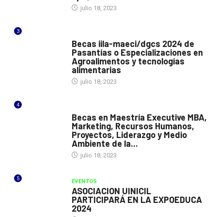
julio 18, 2023
3
ITALIA
Becas iila-maeci/dgcs 2024 de
Pasantías o Especializaciones en
Agroalimentos y tecnologías
alimentarias
julio 18, 2023
4
ESPAÑA
Becas en Maestría Executive MBA,
Marketing, Recursos Humanos,
Proyectos, Liderazgo y Medio
Ambiente de la...
julio 18, 2023
5
EVENTOS
ASOCIACION UINICIL
PARTICIPARÁ EN LA EXPOEDUCA
2024